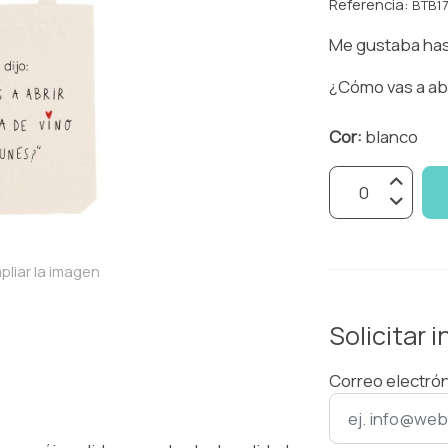
Referencia:
BTB1
Me gustaba has
¿Cómo vas a abr
Cor:
blanco
pliar la imagen
Solicitar 
Correo electró