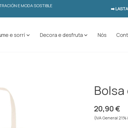
USTRACIÓN E MODA SOSTIBLE
➡️ LAST
me e sorrí
Decora e desfruta
Nós
Cont
Bolsa
20,90 €
(IVA General 21% 