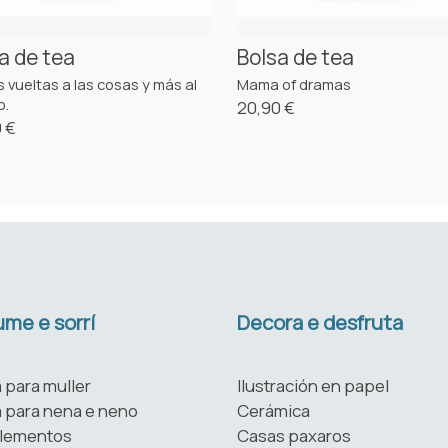
a de tea
Bolsa de tea
 vueltas a las cosas y más al
Mama of dramas
o.
20,90 €
 €
me e sorrí
Decora e desfruta
 para muller
Ilustración en papel
 para nena e neno
Cerámica
lementos
Casas paxaros