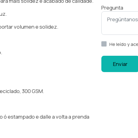
para máis solidez e acabado de calidade.
Pregunta
uz.
portar volumen e solidez.
He leído y ac
.
Enviar
reciclado, 300 GSM.
ro ó estampado e dalle a volta a prenda