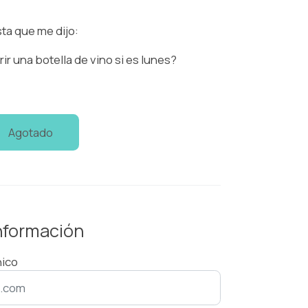
7
ta que me dijo:
ir una botella de vino si es lunes?
Agotado
información
nico