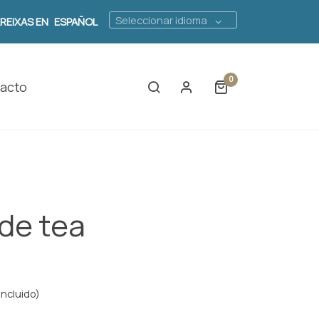
Seleccionar idioma
AREIXAS EN
ESPAÑOL
0
acto
 de tea
incluido)