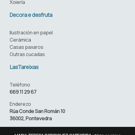
Xoiería
Decora e desfruta
Ilustración en papel
Cerámica
Casas paxaros
Outras cucadas
LasTareixas
Teléfono
669 11 29 67
Enderezo
Rúa Conde San Román 10
36002, Pontevedra