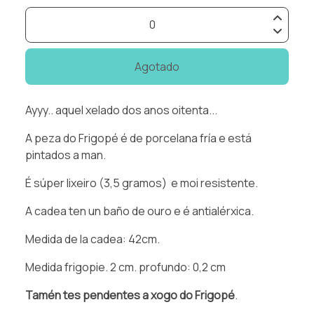
Agotado
Ayyy.. aquel xelado dos anos oitenta...
A peza do Frigopé é de porcelana fría e está
pintados a man.
É súper lixeiro (3,5 gramos) e moi resistente.
A cadea ten un baño de ouro e é antialérxica.
Medida de la cadea: 42cm.
Medida frigopie. 2 cm. profundo: 0,2 cm
Tamén tes pendentes a xogo do Frigopé
.