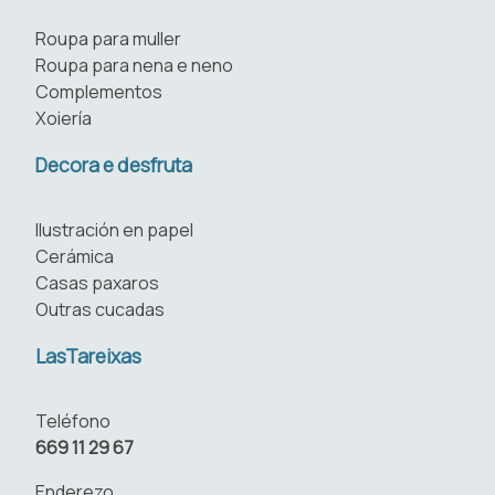
Roupa para muller
Roupa para nena e neno
Complementos
Xoiería
Decora e desfruta
Ilustración en papel
Cerámica
Casas paxaros
Outras cucadas
LasTareixas
Teléfono
669 11 29 67
Enderezo