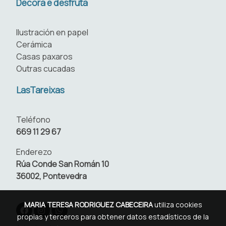
Decora e desfruta
Ilustración en papel
Cerámica
Casas paxaros
Outras cucadas
LasTareixas
Teléfono
669 11 29 67
Enderezo
Rúa Conde San Román 10
36002, Pontevedra
MARIA TERESA RODRIGUEZ CABECEIRA
utiliza cookies
propias y terceros para obtener datos estadísticos de la