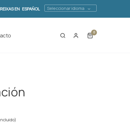
Seleccionar idioma
AREIXAS EN
ESPAÑOL
0
acto
ación
incluido)