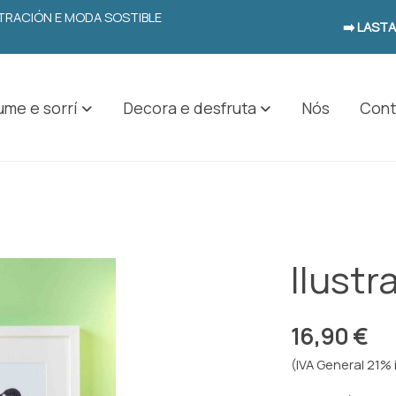
USTRACIÓN E MODA SOSTIBLE
➡️ LAST
me e sorrí
Decora e desfruta
Nós
Cont
Ilustr
16,90 €
(IVA General 21% 