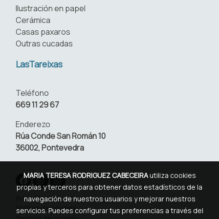
Ilustración en papel
Cerámica
Casas paxaros
Outras cucadas
LasTareixas
Teléfono
669 11 29 67
Enderezo
Rúa Conde San Román 10
36002, Pontevedra
MARIA TERESA RODRIGUEZ CABECEIRA
utiliza cookies
propias y terceros para obtener datos estadísticos de la
Aviso legal
navegación de nuestros usuarios y mejorar nuestros
Política de cookies
servicios. Puedes configurar tus preferencias a través del
Gestión de cookies