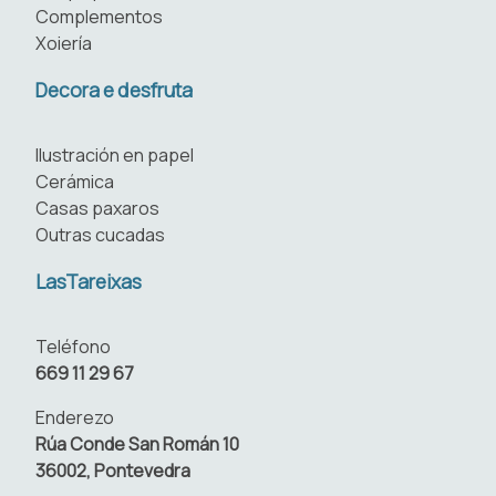
Complementos
Xoiería
Decora e desfruta
Ilustración en papel
Cerámica
Casas paxaros
Outras cucadas
LasTareixas
Teléfono
669 11 29 67
Enderezo
Rúa Conde San Román 10
36002, Pontevedra