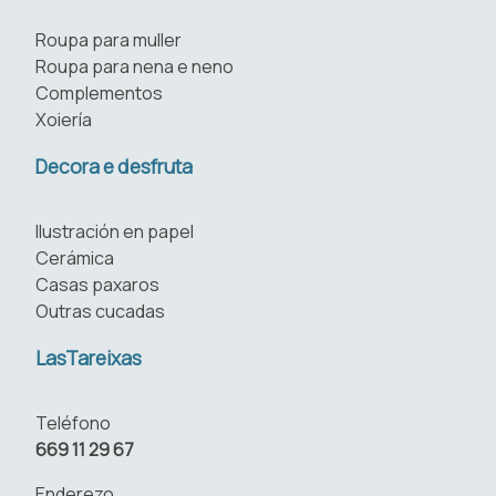
Roupa para muller
Roupa para nena e neno
Complementos
Xoiería
Decora e desfruta
Ilustración en papel
Cerámica
Casas paxaros
Outras cucadas
LasTareixas
Teléfono
669 11 29 67
Enderezo